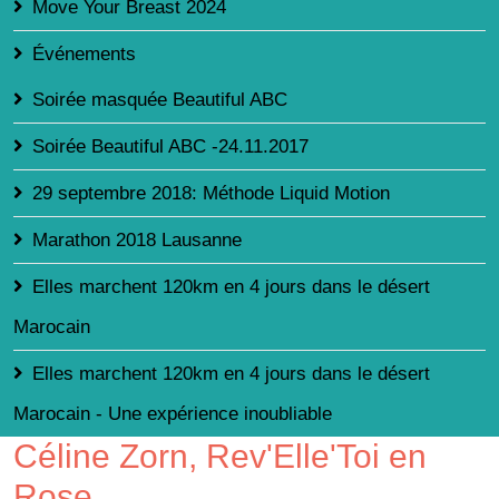
Move Your Breast 2024
Événements
Soirée masquée Beautiful ABC
Soirée Beautiful ABC -24.11.2017
29 septembre 2018: Méthode Liquid Motion
Marathon 2018 Lausanne
Elles marchent 120km en 4 jours dans le désert
Marocain
Elles marchent 120km en 4 jours dans le désert
Marocain - Une expérience inoubliable
Céline Zorn, Rev'Elle'Toi en
Rose